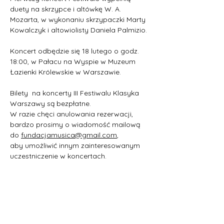
duety na skrzypce i altówkę W. A. 
Mozarta, w wykonaniu skrzypaczki Marty 
Kowalczyk i altowiolisty Daniela Palmizio. 
Koncert odbędzie się 18 lutego o godz. 
18:00, w Pałacu na Wyspie w Muzeum 
Łazienki Królewskie w Warszawie. 
Bilety  na koncerty III Festiwalu Klasyka 
Warszawy są bezpłatne.
W razie chęci anulowania rezerwacji, 
bardzo prosimy o wiadomość mailową 
do 
fundacjamusica@gmail.com
, 
aby umożliwić innym zainteresowanym 
uczestniczenie w koncertach. 
Pokaż więcej
Bilety